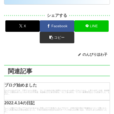
シェアする
X
Facebook
LINE
コピー
のんびりほわ子
関連記事
ブログ始めました
のんびりほわ子です。子育てもひと段落し、少しづつ自分の為に時間とエネルギーを使ってみようかな、と思う今日この頃。発達障
害という個性を持ったうちの３人の子供達。未診断だけど多分旦那も。そして多分私も。ワンオペ家事育児はとても壮絶でした。上
の２...
2022.4.14の日記
ちょっと離れてに住んでてなかなか会えない仲良しのママ友達がいるんですけど、LINEの話の流れで急遽会おうという事になり、
そこへ共通の知人(大変お世話になった、子供の元担任の先生)のお店のオープンの知らせが舞い込み、それがたまたま同日だった
の...