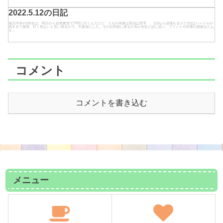
2022.5.12の日記
地元中学の2年生は、明日から自然教室で戸狩に行くんだけど、うちの末娘は宿泊は苦手、、1泊なら頑張れるけど2泊はハードルが
高すぎて無理、行く気ないと言い張るので、不参加にした。その日学校に来るか否か先生と話し合い、プリントや作業の課題をたん
ま...
コメント
コメントを書き込む
メニュー